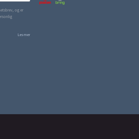
etsbrev, og er
ersonlig
Les mer