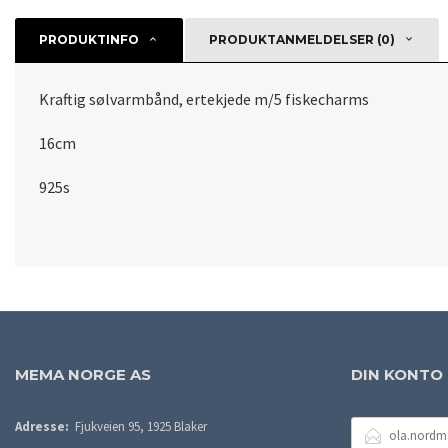
PRODUKTINFO
PRODUKTANMELDELSER (0)
Kraftig sølvarmbånd, ertekjede m/5 fiskecharms
16cm
925s
MEMA NORGE AS
DIN KONTO
E-
Adresse:
Fjukveien 95, 1925 Blaker
POSTADRESSE