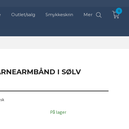
0
e
Outlet/salg
Smykkeskrin
Mer
ARNEARMBÅND I SØLV
isk
På lager