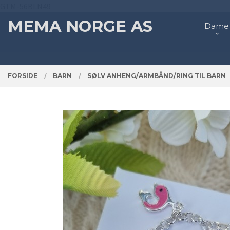
Gå
GTM-56BLN49
Lukk
PRODUKTER
til
MEMA NORGE AS
Dame
innholdet
FORSIDE
BARN
SØLV ANHENG/ARMBÅND/RING TIL BARN