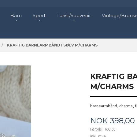
Barn
Sport
Turist/Souvenir
Vintage/Brons
KRAFTIG BARNEARMBÅND I SØLV M/CHARMS
KRAFTIG B
M/CHARMS
barnearmbånd, charms, f
Tilbud
NOK
398,00
Førpris:
698,00
Rabatt
inkl. mva.