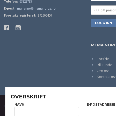
Telefon:
63828795
DITT
E-post:
marianne@memanorge.no
PASSORD
Foretaksregisteret:
971505400
MEMA NORG
Forside
Bli kunde
Om oss
Kontakt os
OVERSKRIFT
NAVN
E-POSTADRESSE
FRAKT
KJØPSBETINGELSER
SIKKERHET OG PERSONVERN