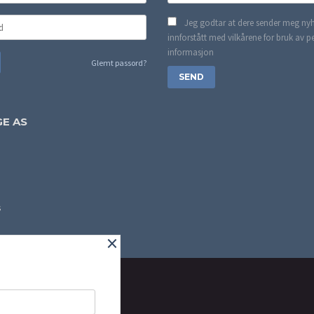
Jeg godtar at dere sender meg nyh
innforstått med vilkårene for bruk av p
informasjon
Glemt passord?
E AS
s
×
NYHETSBREV