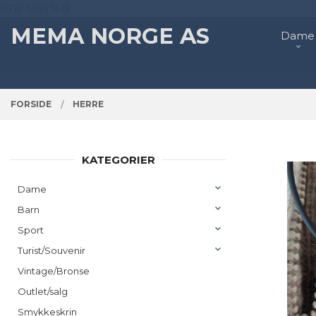
Gå
GTM-56BLN49
Lukk
PRODUKTER
til
MEMA NORGE AS
Dame
innholdet
FORSIDE
HERRE
KATEGORIER
Dame
Barn
Sport
Turist/Souvenir
Vintage/Bronse
Outlet/salg
Smykkeskrin