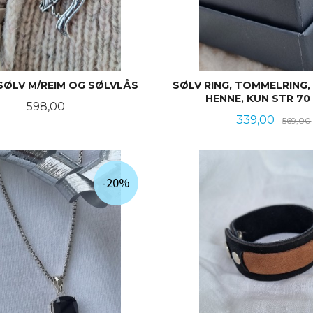
SØLV M/REIM OG SØLVLÅS
SØLV RING, TOMMELRING,
HENNE, KUN STR 70 
Pris
598,00
Tilbud
339,00
569,00
KJØP
KJØP
-20%