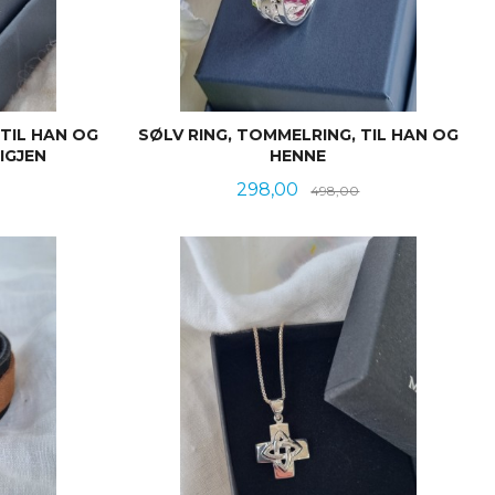
 TIL HAN OG
SØLV RING, TOMMELRING, TIL HAN OG
IGJEN
HENNE
Rabatt
Tilbud
Rabatt
298,00
498,00
KJØP