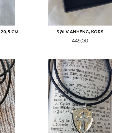
 20,5 CM
SØLV ANHENG, KORS
Pris
449,00
KJØP