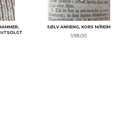
HAMMER,
SØLV ANHENG, KORS M/REIM
, UTSOLGT
Pris
598,00
KJØP