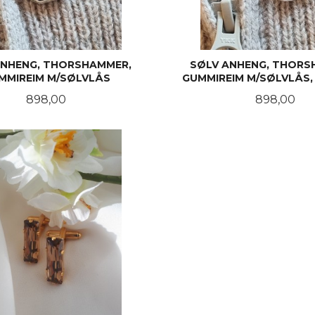
ANHENG, THORSHAMMER,
SØLV ANHENG, THORS
MMIREIM M/SØLVLÅS
GUMMIREIM M/SØLVLÅS
Pris
Pris
898,00
898,00
KJØP
LES MER