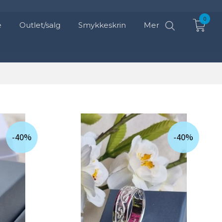
0
e
Outlet/salg
Smykkeskrin
Mer
-40%
-40%