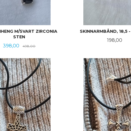
NHENG M/SVART ZIRCONIA
SKINNARMBÅND, 18,5 -
STEN
Pris
198,00
Tilbud
Rabatt
398,00
498,00
KJØP
KJØP