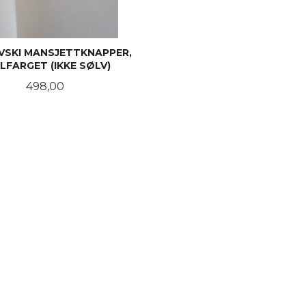
SKI MANSJETTKNAPPER,
LFARGET (IKKE SØLV)
Pris
498,00
KJØP