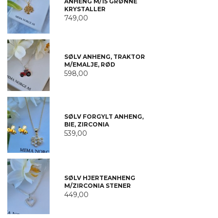
ANHENG M/15 GRØNNE
KRYSTALLER
749,00
SØLV ANHENG, TRAKTOR
M/EMALJE, RØD
598,00
SØLV FORGYLT ANHENG,
BIE, ZIRCONIA
539,00
SØLV HJERTEANHENG
M/ZIRCONIA STENER
449,00