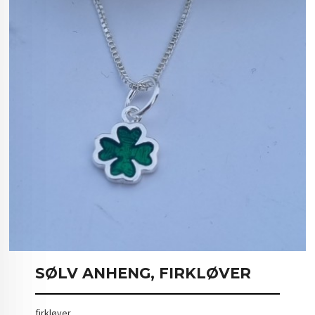
SØLV ANHENG, FIRKLØVER
firkløver