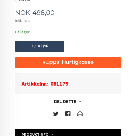
Pris
NOK
498,00
inkl. mva.
På lager
KJØP
Artikkelnr.:
081179
DEL DETTE
PRODUKTINFO