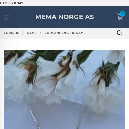
Gå
GTM-56BLN49
til
0
innholdet
MEMA NORGE AS
FORSIDE
DAME
SØLV ANHENG TIL DAME