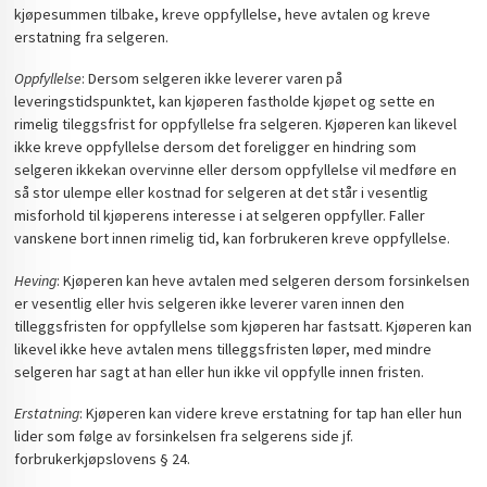
kjøpesummen tilbake, kreve oppfyllelse, heve avtalen og kreve
erstatning fra selgeren.
Oppfyllelse
: Dersom selgeren ikke leverer varen på
leveringstidspunktet, kan kjøperen fastholde kjøpet og sette en
rimelig tileggsfrist for oppfyllelse fra selgeren. Kjøperen kan likevel
ikke kreve oppfyllelse dersom det foreligger en hindring som
selgeren ikkekan overvinne eller dersom oppfyllelse vil medføre en
så stor ulempe eller kostnad for selgeren at det står i vesentlig
misforhold til kjøperens interesse i at selgeren oppfyller. Faller
vanskene bort innen rimelig tid, kan forbrukeren kreve oppfyllelse.
Heving
: Kjøperen kan heve avtalen med selgeren dersom forsinkelsen
er vesentlig eller hvis selgeren ikke leverer varen innen den
tilleggsfristen for oppfyllelse som kjøperen har fastsatt. Kjøperen kan
likevel ikke heve avtalen mens tilleggsfristen løper, med mindre
selgeren har sagt at han eller hun ikke vil oppfylle innen fristen.
Erstatning
: Kjøperen kan videre kreve erstatning for tap han eller hun
lider som følge av forsinkelsen fra selgerens side jf.
forbrukerkjøpslovens § 24.