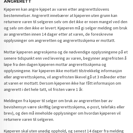
ANGRERETT
Kjøperen kan angre kjøpet av varen etter angrerettslovens
bestemmelser. Angrerett innebærer at kjøperen uten grunn kan
returnere varen til selgeren selv om det ikke er noen mangel ved den
og selv om den ikke er levert. Kjøperen må gi selger melding om bruk
av angreretten innen 14 dager etter at varen, de foreskrevne
opplysninger om angreretten og angrerettsskjema er mottatt.
Mottar kjøperen angreskjema og de nødvendige opplysningene på et
senere tidspunkt enn ved levering av varen, begynner angrefristen å
løpe fra den dagen kjøperen mottar angrerettsskjema og
opplysningene. Har kjøperen ikke mottatt tilstrekkelig informasjon
eller angrerettsskjema, vil angrefristen likevel gå ut 3 måneder etter
at varen er mottatt. Dersom kjøperen ikke har fått informasjon om
angrerett i det hele tatt, vil fristen være 1 år.
Meldingen fra kjøper til selger om bruk av angreretten bør av
bevishensyn være skriftlig (angrerettsskjema, e-post, telefaks eller
brev), og den må inneholde opplysninger om hvordan kjøperen vil
returnere varen til selgeren.
Kjøperen skal uten unødig opphold, og senest 14 dager fra melding