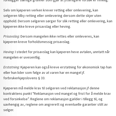
foreligger særlige grunner som gjør at ytterligere forsøk er rimelig.
Selv om kjøperen verken krever retting eller omlevering, kan
selgeren tilby retting eller omlevering dersom dette skjer uten
opphold. Dersom selgeren sørger for slik retting eller omlevering, kan
kjøperen ikke kreve prisavslag eller heving.
Prisavslag
: Dersom mangelen ikke rettes eller omleveres, kan
kjøperen kreve forholdsmessig prisavslag.
Heving
: I stedet for prisavslag kan kjøperen heve avtalen, unntatt når
mangelen er uvesentlig.
Erstatning
: Kjøperen kan også kreve erstatning for økonomisk tap han
eller hun lider som følge av at varen har en mangel jf.
forbrukerkjøpslovens § 33.
Kjøperen må melde krav til selgeren ved reklamasjon jf denne
kontraktens punkt "Reklamasjon ved mangel og frist for å melde krav
ved forsinkelse”. Reglene om reklamasjon gjelder i tillegg til, og
uavhengig av, reglene om angrerett og eventuelle garantier stilt av
selger.