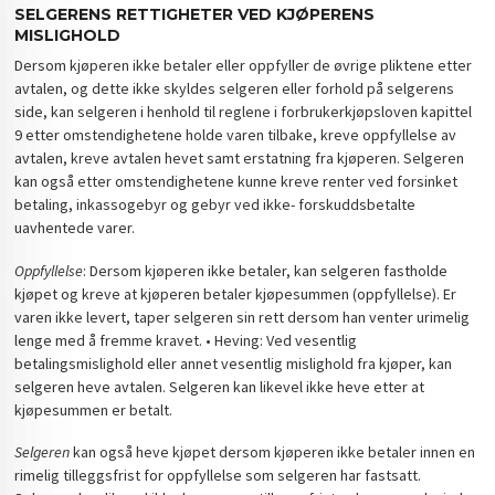
SELGERENS RETTIGHETER VED KJØPERENS
MISLIGHOLD
Dersom kjøperen ikke betaler eller oppfyller de øvrige pliktene etter
avtalen, og dette ikke skyldes selgeren eller forhold på selgerens
side, kan selgeren i henhold til reglene i forbrukerkjøpsloven kapittel
9 etter omstendighetene holde varen tilbake, kreve oppfyllelse av
avtalen, kreve avtalen hevet samt erstatning fra kjøperen. Selgeren
kan også etter omstendighetene kunne kreve renter ved forsinket
betaling, inkassogebyr og gebyr ved ikke- forskuddsbetalte
uavhentede varer.
Oppfyllelse
: Dersom kjøperen ikke betaler, kan selgeren fastholde
kjøpet og kreve at kjøperen betaler kjøpesummen (oppfyllelse). Er
varen ikke levert, taper selgeren sin rett dersom han venter urimelig
lenge med å fremme kravet. • Heving: Ved vesentlig
betalingsmislighold eller annet vesentlig mislighold fra kjøper, kan
selgeren heve avtalen. Selgeren kan likevel ikke heve etter at
kjøpesummen er betalt.
Selgeren
kan også heve kjøpet dersom kjøperen ikke betaler innen en
rimelig tilleggsfrist for oppfyllelse som selgeren har fastsatt.