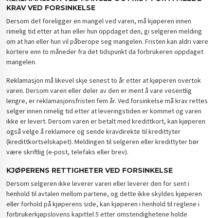
KRAV VED FORSINKELSE
Dersom det foreligger en mangel ved varen, må kjøperen innen
rimelig tid etter at han eller hun oppdaget den, gi selgeren melding
om at han eller hun vil påberope seg mangelen. Fristen kan aldri være
kortere enn to måneder fra det tidspunkt da forbrukeren oppdaget
mangelen.
Reklamasjon må likevel skje senest to år etter at kjøperen overtok
varen. Dersom varen eller deler av den er ment å vare vesentlig
lengre, er reklamasjonsfristen fem år. Ved forsinkelse må krav rettes
selger innen rimelig tid etter at leveringstiden er kommet og varen
ikke er levert. Dersom varen er betalt med kredittkort, kan kjøperen
også velge å reklamere og sende kravdirekte til kredittyter
(kredittkortselskapet). Meldingen til selgeren eller kredittyter bør
være skriftlig (e-post, telefaks eller brev).
KJØPERENS RETTIGHETER VED FORSINKELSE
Dersom selgeren ikke leverer varen eller leverer den for sent i
henhold til avtalen mellom partene, og dette ikke skyldes kjøperen
eller forhold på kjøperens side, kan kjøperen i henhold til reglene i
forbrukerkjøpslovens kapittel 5 etter omstendighetene holde