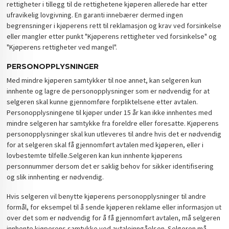
rettigheter i tillegg til de rettighetene kjøperen allerede har etter
ufravikelig lovgivning. En garanti innebærer dermed ingen
begrensninger i kjøperens rett til reklamasjon og krav ved forsinkelse
eller mangler etter punkt "Kjøperens rettigheter ved forsinkelse" og
"Kjøperens rettigheter ved mangel".
PERSONOPPLYSNINGER
Med mindre kjøperen samtykker til noe annet, kan selgeren kun
innhente og lagre de personopplysninger som er nødvendig for at
selgeren skal kunne gjennomføre forpliktelsene etter avtalen.
Personopplysningene til kjøper under 15 år kan ikke innhentes med
mindre selgeren har samtykke fra foreldre eller foresatte. Kjøperens
personopplysninger skal kun utleveres til andre hvis det er nødvendig
for at selgeren skal få gjennomført avtalen med kjøperen, eller i
lovbestemte tilfelle.Selgeren kan kun innhente kjøperens
personnummer dersom det er saklig behov for sikker identifisering
og slik innhenting er nødvendig.
Hvis selgeren vil benytte kjøperens personopplysninger til andre
formål, for eksempel til å sende kjøperen reklame eller informasjon ut
over det som er nødvendig for å få gjennomført avtalen, må selgeren
innhente kjøperens samtykke ved avtaleinngåelsen. Selgeren må