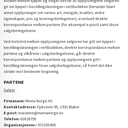
Avtalen mellom kjøper og selger består av opplysningene selgeren
gir om kjøpet i bestillingsløsningen i nettbutikken (herunder blant
annet opplysninger om varens art, mengde, kvalitet, andre
egenskaper, pris og leveringsbetingelser), eventuell direkte
korrespondanse mellom partene (for eksempel e-post) samt disse
salgsbetingelsene.
Ved motstrid mellom opplysningene selgeren har gitt om kjøpet i
bestillingsløsningen i nettbutikken, direkte korrespondanse mellom
partene og vilkårene i salgsbetingelsene, går direkte
korrespondanse mellom partene og opplysningene gitt i
bestillingsløsningen foran salgsbetingelsene, så fremt det ikke
strider mot bindende lovgivning.
PARTENE
Selger
Firmanavn:
Mema Norge AS
Kontaktadresse:
Fjukveien 95, 1925 Blaker
E-post:
marianne@memanorge.no
Telefon:
63828795
Organisasjonsnr.:
971505400