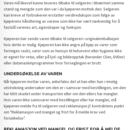
Varen må likevel kunne leveres tilbake til selgeren i tilnærmet samme
stand og mengde som den var i da kjøperen mottok den. Selgeren
kan kreve at forbrukeren erstatter verdireduksjon som følge av
kjøperens håndtering av varene som ikke har vært nødvendig for å
fastslå varenes art, egenskaper og funksjon.
Kjøperen bør sende varen tilbake til selgeren i originalemballasjen
hvis dette er mulig. Kjøperen kan ikke angre på kjøp av varer som
forringes raskt, varer som av hensyn til helsevern eller hygiene ikke
er egnet for retur, eller på lyd- og bildeopptak (herunder CDer, DVDer)
eller datamaskinprogrammer hvor forseglingen er brutt.
UNDERSØKELSE AV VAREN
Når kjøperen mottar varen, anbefales det at han eller hun i rimelig
utstrekning undersøker om den er i samsvar med bestillingen, om den
har blitt skadet under transporten eller om den ellers har mangler.
Hvis varen ikke samsvarer med bestillingen eller har mangler, må
kjøperen melde fra til selgeren ved reklamasjon jf. kontraktens punkt
om "Reklamasjon ved mangel og frist for å melde krav ved
forsinkelse”.
REKLAMASJON VED MANGEL OG FRIST FOR Å MELDE