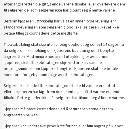
etter angreretten ble gitt, sende varene tilbake, eller overlevere dem
til selgeren dersom selgeren ikke har tilbudt seg å hente varene.
Dersom kjøperen uttrykkelig har valgt en annen type levering enn
standardleveringen som selgeren tilbød, skal selgeren likevel ikke
betale tilleggskostnadene dette medførte.
Tilbakebetaling skal skje uten unødig opphold, og senest 14 dager fra
da selgeren fikk melding om kjøperens beslutning om å benytte
angreretten. Med mindre noe annet uttrykkelig er avtalt med
kjøperen, skal tilbakebetalingen skje ved bruk av samme
betalingsmiddel som kjøperen benyttet. Kjøperen skal ikke betale
noen form for gebyr som følge av tilbakebetalingen.
Selgeren kan holde tilbakebetalingen tilbake til varene er mottatt,
eller til kjøperen har lagt frem dokumentasjon på at varene er sendt
tilbake. Dette gjelder ikke når selgeren har tilbudt seg å hente varene.
Kjøperen må bære kostnadene ved å returnere varene dersom
angreretten brukes.
Kjøperen kan undersøke produktet før han eller hun angrer på kjøpet.