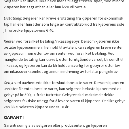
Selgeren kan likevel ikke heve mens tilleggsfristen løper, med mindre
kjøperen har sagt at han eller hun ikke vil betale.
Erstatning
: Selgeren kan kreve erstatning fra kjøperen for økonomisk
tap han eller hun lider som følge av kontraktsbrudd fra kjøperens side
jf. forbrukerkjøpslovens § 46.
Renter
ved forsinket betaling/inkassogebyr: Dersom kjøperen ikke
betaler kjøpesummen i henhold til avtalen, kan selgeren kreve renter
av kjøpesummen etter lov om renter ved forsinket betaling. Ved
manglende betaling kan kravet, etter forutgående varsel, bli sendt til
inkasso, og kjøperen kan da bli holdt ansvarlig for gebyrer etter lov
om inkassovirksomhet og annen inndrivning av forfalte pengekrav.
Gebyr
ved uavhentede ikke-forskuddsbetalte varer: Dersom kjøperen
unnlater å hente ubetalte varer, kan selgeren belaste kjøper med et
gebyr på kr 500,- + frakt tur/retur. Gebyret skal maksimalt dekke
selgerens faktiske utlegg for å levere varen til kjøperen. Et slikt gebyr
kan ikke belastes kjøpere under 18 år.
GARANTI
Garanti som gis av selgeren eller produsenten, gir kjøperen