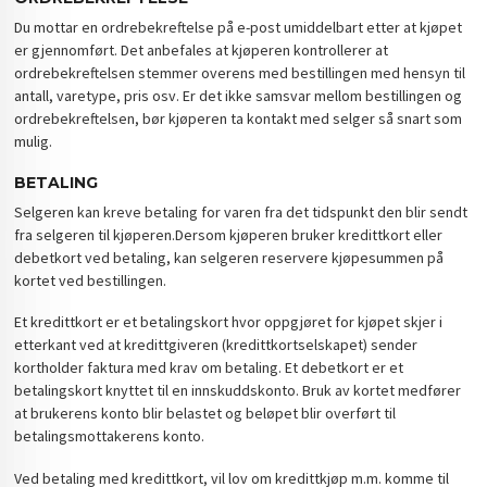
Du mottar en ordrebekreftelse på e-post umiddelbart etter at kjøpet
er gjennomført. Det anbefales at kjøperen kontrollerer at
ordrebekreftelsen stemmer overens med bestillingen med hensyn til
antall, varetype, pris osv. Er det ikke samsvar mellom bestillingen og
ordrebekreftelsen, bør kjøperen ta kontakt med selger så snart som
mulig.
BETALING
Selgeren kan kreve betaling for varen fra det tidspunkt den blir sendt
fra selgeren til kjøperen.Dersom kjøperen bruker kredittkort eller
debetkort ved betaling, kan selgeren reservere kjøpesummen på
kortet ved bestillingen.
Et kredittkort er et betalingskort hvor oppgjøret for kjøpet skjer i
etterkant ved at kredittgiveren (kredittkortselskapet) sender
kortholder faktura med krav om betaling. Et debetkort er et
betalingskort knyttet til en innskuddskonto. Bruk av kortet medfører
at brukerens konto blir belastet og beløpet blir overført til
betalingsmottakerens konto.
Ved betaling med kredittkort, vil lov om kredittkjøp m.m. komme til