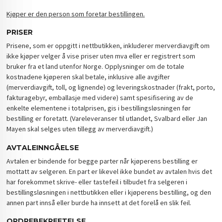
Kjøper er den person som foretar bestillingen.
PRISER
Prisene, som er oppgitt i nettbutikken, inkluderer merverdiavgift om
ikke kjøper velger å vise priser uten mva eller er registrert som
bruker fra et land utenfor Norge. Opplysninger om de totale
kostnadene kjøperen skal betale, inklusive alle avgifter
(merverdiavgift, toll, og lignende) og leveringskostnader (frakt, porto,
fakturagebyr, emballasje med videre) samt spesifisering av de
enkelte elementene i totalprisen, gis i bestillingsløsningen før
bestilling er foretatt. (Vareleveranser til utlandet, Svalbard eller Jan
Mayen skal selges uten tillegg av merverdiavgift.)
AVTALEINNGÅELSE
Avtalen er bindende for begge parter når kjøperens bestilling er
mottatt av selgeren. En part er likevel ikke bundet av avtalen hvis det
har forekommet skrive- eller tastefeil i tilbudet fra selgeren i
bestillingsløsningen i nettbutikken eller i kjøperens bestilling, og den
annen part innså eller burde ha innsett at det forelå en slik feil.
ORDREBEKREFTELSE