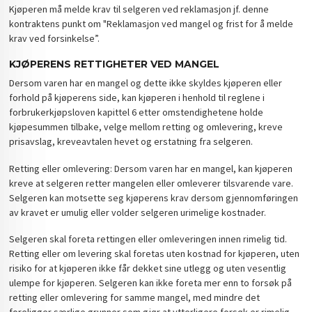
Kjøperen må melde krav til selgeren ved reklamasjon jf. denne
kontraktens punkt om "Reklamasjon ved mangel og frist for å melde
krav ved forsinkelse”.
KJØPERENS RETTIGHETER VED MANGEL
Dersom varen har en mangel og dette ikke skyldes kjøperen eller
forhold på kjøperens side, kan kjøperen i henhold til reglene i
forbrukerkjøpsloven kapittel 6 etter omstendighetene holde
kjøpesummen tilbake, velge mellom retting og omlevering, kreve
prisavslag, kreveavtalen hevet og erstatning fra selgeren.
Retting eller omlevering: Dersom varen har en mangel, kan kjøperen
kreve at selgeren retter mangelen eller omleverer tilsvarende vare.
Selgeren kan motsette seg kjøperens krav dersom gjennomføringen
av kravet er umulig eller volder selgeren urimelige kostnader.
Selgeren skal foreta rettingen eller omleveringen innen rimelig tid.
Retting eller om levering skal foretas uten kostnad for kjøperen, uten
risiko for at kjøperen ikke får dekket sine utlegg og uten vesentlig
ulempe for kjøperen. Selgeren kan ikke foreta mer enn to forsøk på
retting eller omlevering for samme mangel, med mindre det