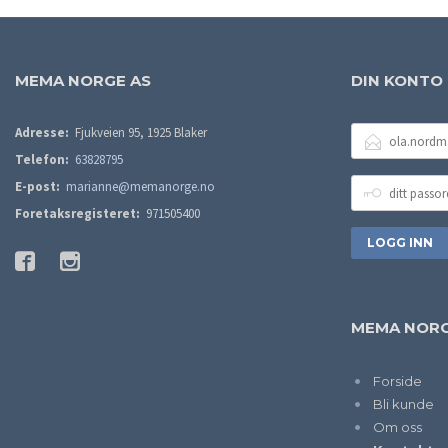
MEMA NORGE AS
DIN KONTO
E-
Adresse:
Fjukveien 95, 1925 Blaker
POSTADRESSE
Telefon:
63828795
DITT
E-post:
marianne@memanorge.no
PASSORD
Foretaksregisteret:
971505400
MEMA NORG
Forside
Bli kunde
Om oss