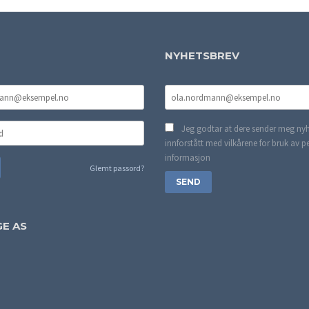
NYHETSBREV
Jeg godtar at dere sender meg nyh
innforstått med vilkårene for bruk av p
informasjon
Glemt passord?
E AS