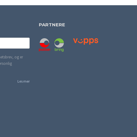
PARTNERE
etsbrev, og er
ersonlig
Les mer