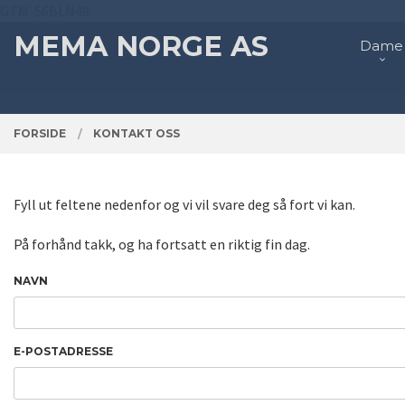
Gå
GTM-56BLN49
Lukk
PRODUKTER
til
MEMA NORGE AS
Dame
innholdet
FORSIDE
KONTAKT OSS
Fyll ut feltene nedenfor og vi vil svare deg så fort vi kan.
På forhånd takk, og ha fortsatt en riktig fin dag.
NAVN
E-POSTADRESSE