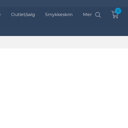
0
e
Outlet/salg
Smykkeskrin
Mer