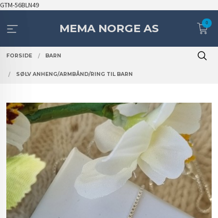
Gå
GTM-56BLN49
til
0
innholdet
MEMA NORGE AS
FORSIDE
BARN
SØLV ANHENG/ARMBÅND/RING TIL BARN