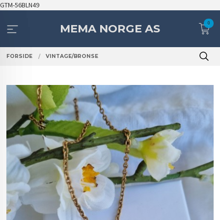
Gå
GTM-56BLN49
til
0
innholdet
MEMA NORGE AS
FORSIDE
VINTAGE/BRONSE