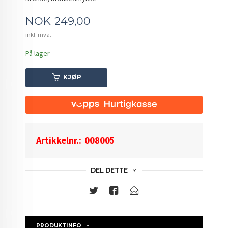
Pris
NOK
249,00
inkl. mva.
På lager
KJØP
Artikkelnr.:
008005
DEL DETTE
PRODUKTINFO