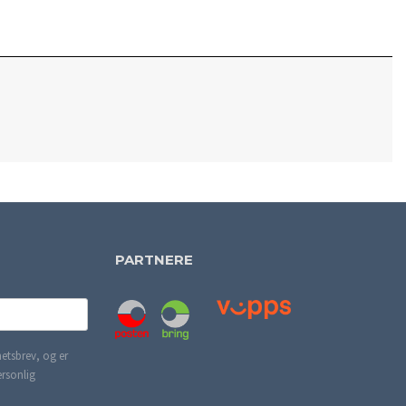
PARTNERE
etsbrev, og er
ersonlig