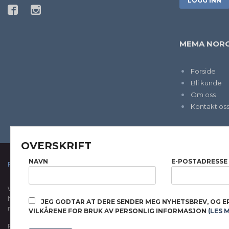
MEMA NORG
Forside
Bli kunde
Om oss
Kontakt os
OVERSKRIFT
NAVN
E-POSTADRESSE
FRAKT
KJØPSBETINGELSER
SIKKERHET OG PERSONVERN
Vår nettbutikk bruker cookies slik at du får en bedre kjøpsopplevelse og vi kan yt
hovedsaklig til å lagre innloggingsdetaljer og huske hva du har puttet i handleku
JEG GODTAR AT DERE SENDER MEG NYHETSBREV, OG E
normalt om du godtar dette.
Les mer
eller
endre innstillinger for cookies.
VILKÅRENE FOR BRUK AV PERSONLIG INFORMASJON
(LES 
Powered by
24Nettbutikk