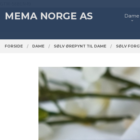
Gå
GTM-56BLN49
Lukk
PRODUKTER
til
MEMA NORGE AS
Dame
innholdet
FORSIDE
DAME
SØLV ØREPYNT TIL DAME
SØLV FORG