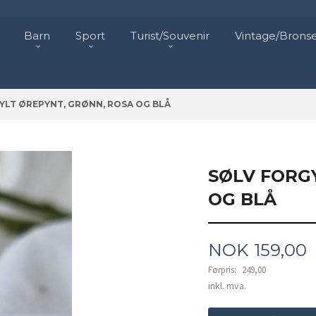
Barn
Sport
Turist/Souvenir
Vintage/Brons
YLT ØREPYNT, GRØNN, ROSA OG BLÅ
SØLV FORG
OG BLÅ
Tilbud
NOK
159,00
Førpris:
249,00
Rabatt
inkl. mva.