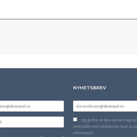
NYHETSBREV
Jeg godtar at dere sender meg nyh
innforstått med vilkårene for bruk av p
informasjon