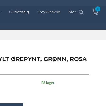
0
e
Outlet/salg
Smykkeskrin
Mer
YLT ØREPYNT, GRØNN, ROSA
På lager