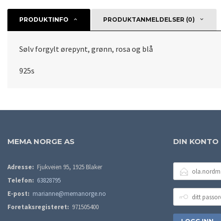
PRODUKTINFO
PRODUKTANMELDELSER (0)
Sølv forgylt ørepynt, grønn, rosa og blå
925s
MEMA NORGE AS
DIN KONTO
E-
Adresse:
Fjukveien 95, 1925 Blaker
POSTADRESSE
Telefon:
63828795
DITT
E-post:
marianne@memanorge.no
PASSORD
Foretaksregisteret:
971505400