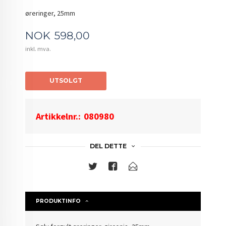
øreringer, 25mm
Pris
NOK
598,00
inkl. mva.
UTSOLGT
Artikkelnr.:
080980
DEL DETTE
PRODUKTINFO