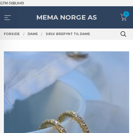
Gå
GTM-56BLN49
til
0
innholdet
MEMA NORGE AS
FORSIDE
DAME
SØLV ØREPYNT TIL DAME