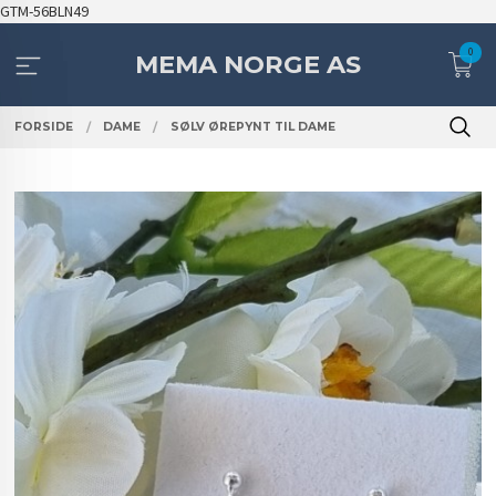
Gå
GTM-56BLN49
til
0
innholdet
MEMA NORGE AS
FORSIDE
DAME
SØLV ØREPYNT TIL DAME