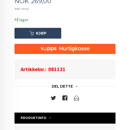
Pris
NOK
269,00
inkl. mva.
På lager
KJØP
Artikkelnr.:
081121
DEL DETTE
PRODUKTINFO