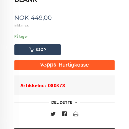
Pris
NOK
449,00
inkl. mva.
På lager
KJØP
Artikkelnr.:
080378
DEL DETTE