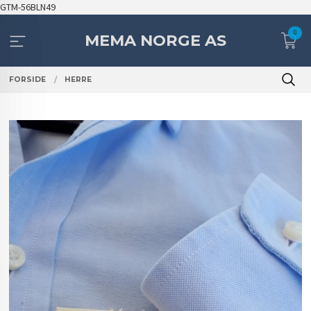
Gå
GTM-56BLN49
til
0
innholdet
MEMA NORGE AS
FORSIDE
HERRE