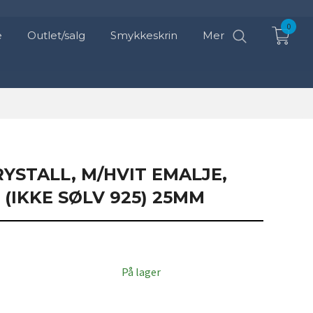
0
e
Outlet/salg
Smykkeskrin
Mer
YSTALL, M/HVIT EMALJE,
(IKKE SØLV 925) 25MM
På lager