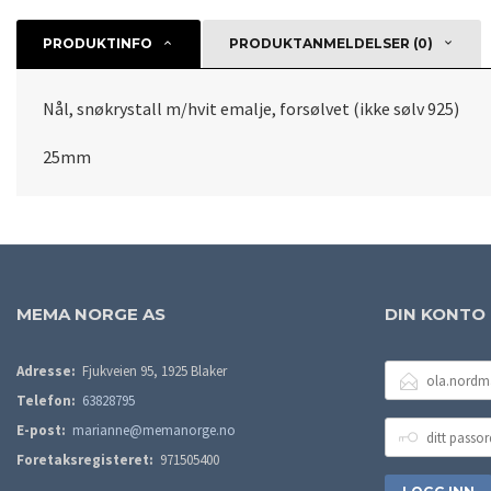
PRODUKTINFO
PRODUKTANMELDELSER (0)
Nål, snøkrystall m/hvit emalje, forsølvet (ikke sølv 925)
25mm
MEMA NORGE AS
DIN KONTO
E-
Adresse:
Fjukveien 95, 1925 Blaker
POSTADRESSE
Telefon:
63828795
DITT
E-post:
marianne@memanorge.no
PASSORD
Foretaksregisteret:
971505400