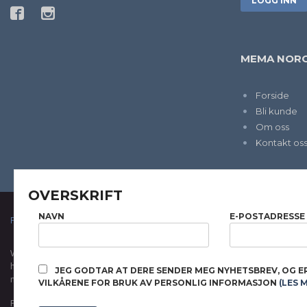
MEMA NORG
Forside
Bli kunde
Om oss
Kontakt os
OVERSKRIFT
NAVN
E-POSTADRESSE
FRAKT
KJØPSBETINGELSER
SIKKERHET OG PERSONVERN
Vår nettbutikk bruker cookies slik at du får en bedre kjøpsopplevelse og vi kan yt
hovedsaklig til å lagre innloggingsdetaljer og huske hva du har puttet i handleku
JEG GODTAR AT DERE SENDER MEG NYHETSBREV, OG E
normalt om du godtar dette.
Les mer
eller
endre innstillinger for cookies.
VILKÅRENE FOR BRUK AV PERSONLIG INFORMASJON
(LES 
Powered by
24Nettbutikk