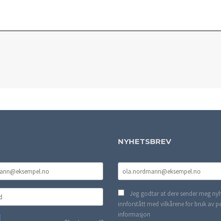
NYHETSBREV
Jeg godtar at dere sender meg nyh
innforstått med vilkårene for bruk av p
informasjon