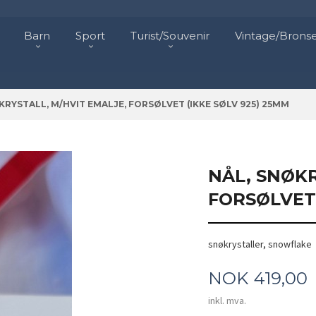
Barn
Sport
Turist/Souvenir
Vintage/Brons
KRYSTALL, M/HVIT EMALJE, FORSØLVET (IKKE SØLV 925) 25MM
NÅL, SNØKR
FORSØLVET 
snøkrystaller, snowflake
Pris
NOK
419,00
inkl. mva.