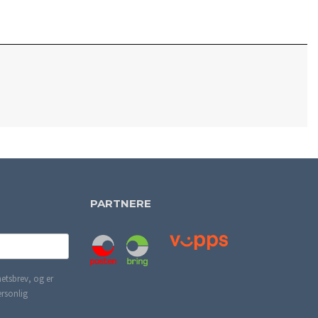
PARTNERE
etsbrev, og er
ersonlig