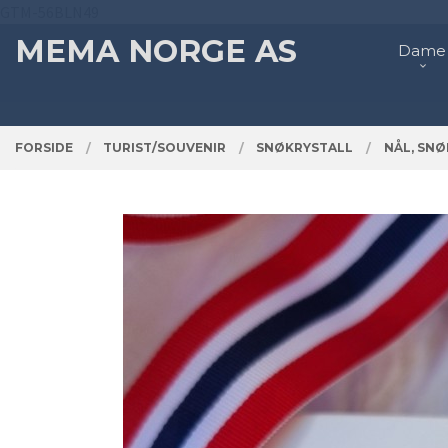
Gå
GTM-56BLN49
Lukk
PRODUKTER
til
MEMA NORGE AS
Dame
innholdet
FORSIDE
TURIST/SOUVENIR
SNØKRYSTALL
NÅL, SNØ