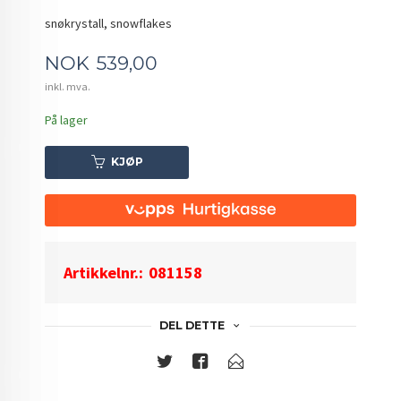
snøkrystall, snowflakes
Pris
NOK
539,00
inkl. mva.
På lager
KJØP
Artikkelnr.:
081158
DEL DETTE