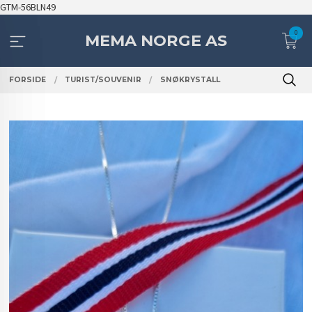
Gå
GTM-56BLN49
til
0
innholdet
MEMA NORGE AS
FORSIDE
TURIST/SOUVENIR
SNØKRYSTALL