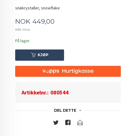
snøkrystaller, snowflake
Pris
NOK
449,00
inkl. mva.
På lager
KJØP
Artikkelnr.:
080544
DEL DETTE